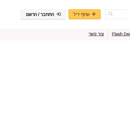
שתף דיל
התחבר / הרשם
Flash De
צור קשר