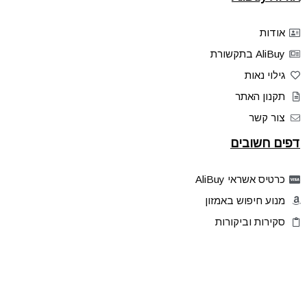
אודות
AliBuy בתקשורת
גילוי נאות
תקנון האתר
צור קשר
דפים חשובים
כרטיס אשראי AliBuy
מנוע חיפוש באמזון
סקירות וביקורות
דילים בלעדיים
פלאש דילס
טיפים והסברים