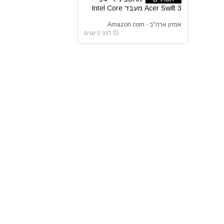
Acer Swift 3 מעבד Intel Core
i7-1165G7 דור 11 של אינטל
אמזון ארה"ב - Amazon com
לפני 5 שנים