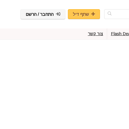
שתף דיל
התחבר / הרשם
Flash De
צור קשר