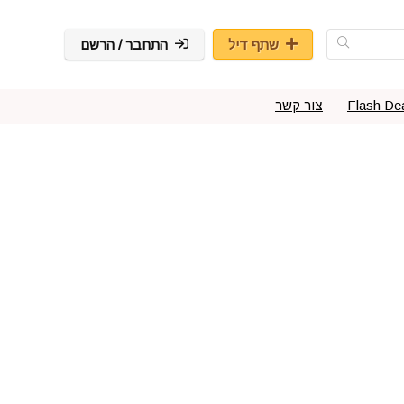
שתף דיל
התחבר / הרשם
Flash De
צור קשר