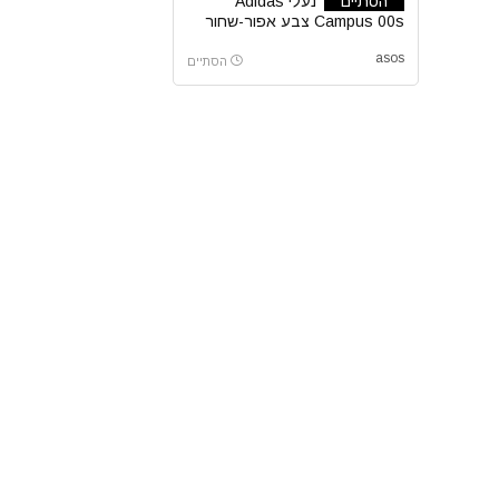
הסתיים
נעלי Adidas
Campus 00s צבע אפור-שחור
asos
הסתיים