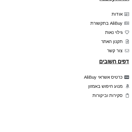
אודות
AliBuy בתקשורת
גילוי נאות
תקנון האתר
צור קשר
דפים חשובים
כרטיס אשראי AliBuy
מנוע חיפוש באמזון
סקירות וביקורות
דילים בלעדיים
פלאש דילס
טיפים והסברים