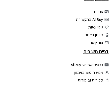
אודות
AliBuy בתקשורת
גילוי נאות
תקנון האתר
צור קשר
דפים חשובים
כרטיס אשראי AliBuy
מנוע חיפוש באמזון
סקירות וביקורות
דילים בלעדיים
פלאש דילס
טיפים והסברים