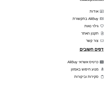
אודות
AliBuy בתקשורת
גילוי נאות
תקנון האתר
צור קשר
דפים חשובים
כרטיס אשראי AliBuy
מנוע חיפוש באמזון
סקירות וביקורות
דילים בלעדיים
פלאש דילס
טיפים והסברים