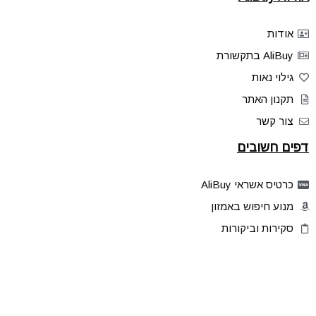
אודות
AliBuy בתקשורת
גילוי נאות
תקנון האתר
צור קשר
דפים חשובים
כרטיס אשראי AliBuy
מנוע חיפוש באמזון
סקירות וביקורות
דילים בלעדיים
פלאש דילס
טיפים והסברים