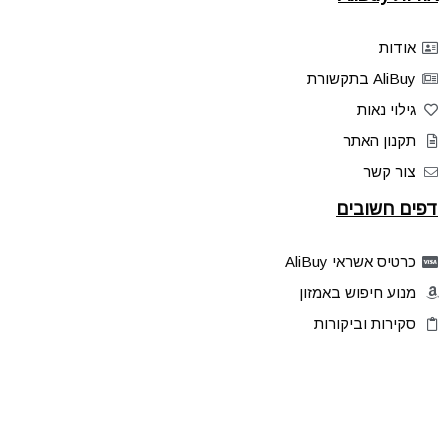
אודות
AliBuy בתקשורת
גילוי נאות
תקנון האתר
צור קשר
דפים חשובים
כרטיס אשראי AliBuy
מנוע חיפוש באמזון
סקירות וביקורות
דילים בלעדיים
פלאש דילס
טיפים והסברים