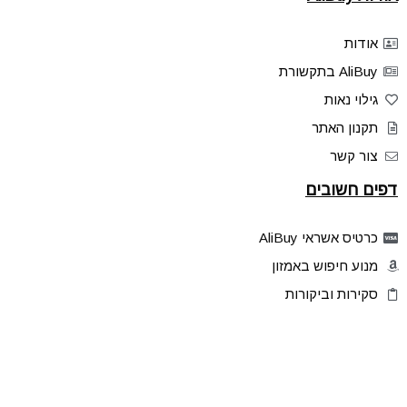
אודות
AliBuy בתקשורת
גילוי נאות
תקנון האתר
צור קשר
דפים חשובים
כרטיס אשראי AliBuy
מנוע חיפוש באמזון
סקירות וביקורות
דילים בלעדיים
פלאש דילס
טיפים והסברים