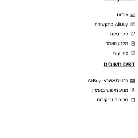
אודות
AliBuy בתקשורת
גילוי נאות
תקנון האתר
צור קשר
דפים חשובים
כרטיס אשראי AliBuy
מנוע חיפוש באמזון
סקירות וביקורות
דילים בלעדיים
פלאש דילס
טיפים והסברים