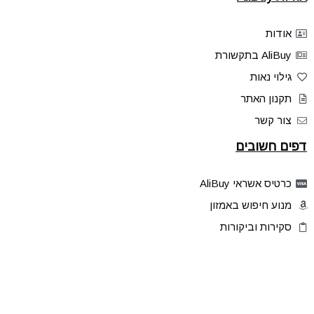
אודות
AliBuy בתקשורת
גילוי נאות
תקנון האתר
צור קשר
דפים חשובים
כרטיס אשראי AliBuy
מנוע חיפוש באמזון
סקירות וביקורות
דילים בלעדיים
פלאש דילס
טיפים והסברים