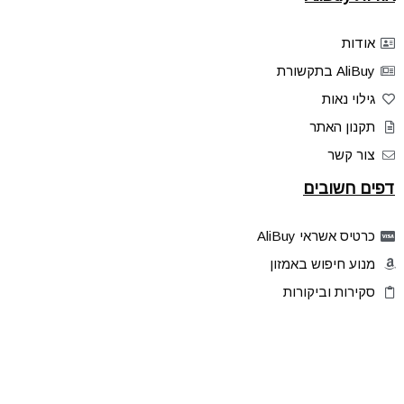
אודות
AliBuy בתקשורת
גילוי נאות
תקנון האתר
צור קשר
דפים חשובים
כרטיס אשראי AliBuy
מנוע חיפוש באמזון
סקירות וביקורות
דילים בלעדיים
פלאש דילס
טיפים והסברים