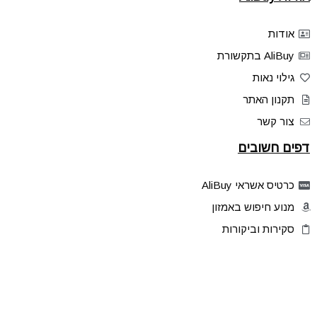
אודות
AliBuy בתקשורת
גילוי נאות
תקנון האתר
צור קשר
דפים חשובים
כרטיס אשראי AliBuy
מנוע חיפוש באמזון
סקירות וביקורות
דילים בלעדיים
פלאש דילס
טיפים והסברים