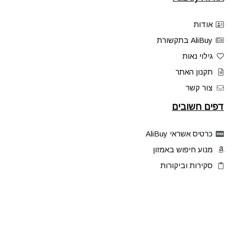
אודות
AliBuy בתקשורת
גילוי נאות
תקנון האתר
צור קשר
דפים חשובים
כרטיס אשראי AliBuy
מנוע חיפוש באמזון
סקירות וביקורות
דילים בלעדיים
פלאש דילס
טיפים והסברים