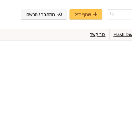
שתף דיל
התחבר / הרשם
Flash De
צור קשר