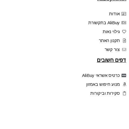
אודות
AliBuy בתקשורת
גילוי נאות
תקנון האתר
צור קשר
דפים חשובים
כרטיס אשראי AliBuy
מנוע חיפוש באמזון
סקירות וביקורות
דילים בלעדיים
פלאש דילס
טיפים והסברים