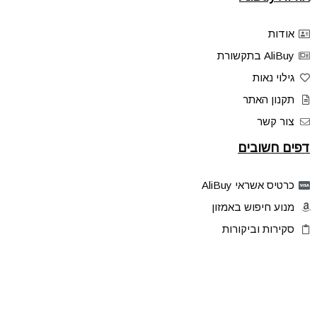
אודות
AliBuy בתקשורת
גילוי נאות
תקנון האתר
צור קשר
דפים חשובים
כרטיס אשראי AliBuy
מנוע חיפוש באמזון
סקירות וביקורות
דילים בלעדיים
פלאש דילס
טיפים והסברים