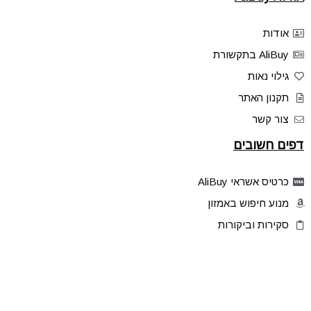
אודות
AliBuy בתקשורת
גילוי נאות
תקנון האתר
צור קשר
דפים חשובים
כרטיס אשראי AliBuy
מנוע חיפוש באמזון
סקירות וביקורות
דילים בלעדיים
פלאש דילס
טיפים והסברים