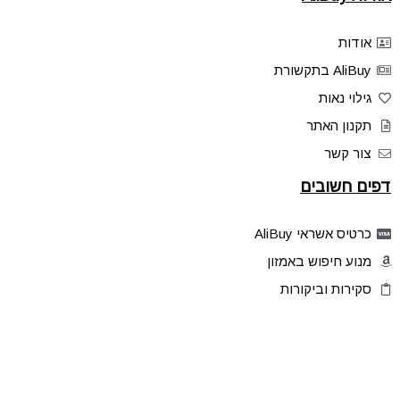
אודות
AliBuy בתקשורת
גילוי נאות
תקנון האתר
צור קשר
דפים חשובים
כרטיס אשראי AliBuy
מנוע חיפוש באמזון
סקירות וביקורות
דילים בלעדיים
פלאש דילס
טיפים והסברים