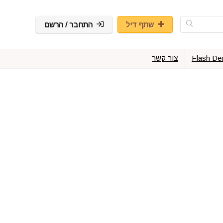
שתף דיל
התחבר / הרשם
Flash De
צור קשר