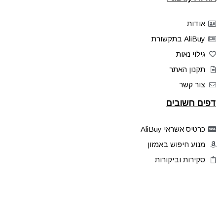
אודות
AliBuy בתקשורת
גילוי נאות
תקנון האתר
צור קשר
דפים חשובים
כרטיס אשראי AliBuy
מנוע חיפוש באמזון
סקירות וביקורות
דילים בלעדיים
פלאש דילס
טיפים והסברים