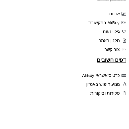
אודות
AliBuy בתקשורת
גילוי נאות
תקנון האתר
צור קשר
דפים חשובים
כרטיס אשראי AliBuy
מנוע חיפוש באמזון
סקירות וביקורות
דילים בלעדיים
פלאש דילס
טיפים והסברים