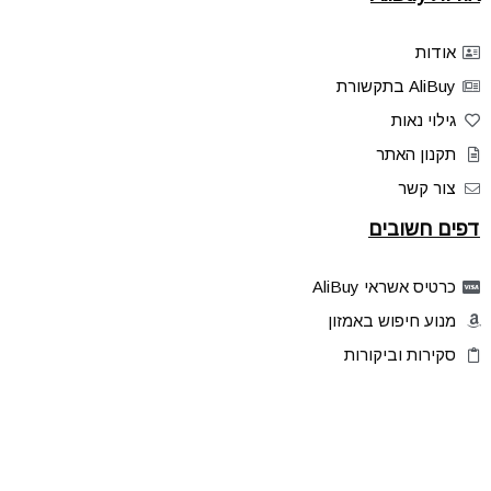
אודות
AliBuy בתקשורת
גילוי נאות
תקנון האתר
צור קשר
דפים חשובים
כרטיס אשראי AliBuy
מנוע חיפוש באמזון
סקירות וביקורות
דילים בלעדיים
פלאש דילס
טיפים והסברים