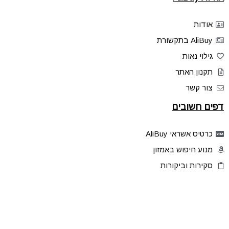
אודות
AliBuy בתקשורת
גילוי נאות
תקנון האתר
צור קשר
דפים חשובים
כרטיס אשראי AliBuy
מנוע חיפוש באמזון
סקירות וביקורות
דילים בלעדיים
פלאש דילס
טיפים והסברים