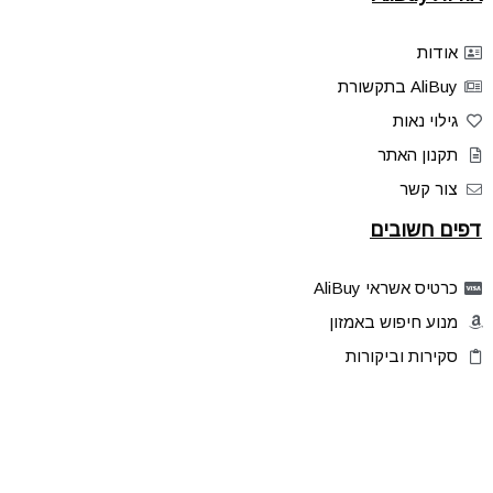
אודות
AliBuy בתקשורת
גילוי נאות
תקנון האתר
צור קשר
דפים חשובים
כרטיס אשראי AliBuy
מנוע חיפוש באמזון
סקירות וביקורות
דילים בלעדיים
פלאש דילס
טיפים והסברים