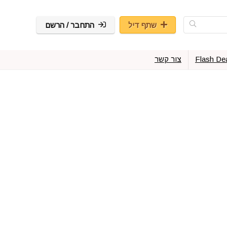
שתף דיל
התחבר / הרשם
Flash De
צור קשר