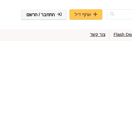
שתף דיל
התחבר / הרשם
Flash De
צור קשר