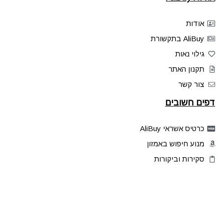
אודות
AliBuy בתקשורת
גילוי נאות
תקנון האתר
צור קשר
דפים חשובים
כרטיס אשראי AliBuy
מנוע חיפוש באמזון
סקירות וביקורות
דילים בלעדיים
פלאש דילס
טיפים והסברים