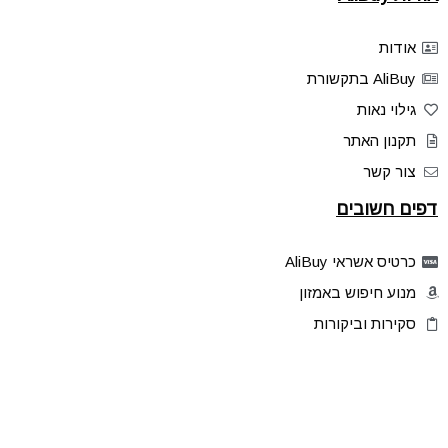
אודות
AliBuy בתקשורת
גילוי נאות
תקנון האתר
צור קשר
דפים חשובים
כרטיס אשראי AliBuy
מנוע חיפוש באמזון
סקירות וביקורות
דילים בלעדיים
פלאש דילס
טיפים והסברים