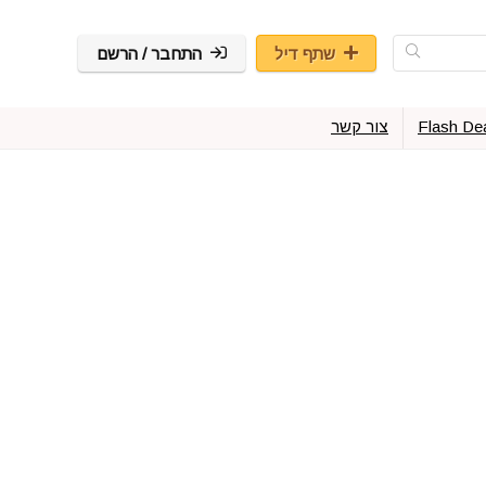
שתף דיל
התחבר / הרשם
Flash De
צור קשר