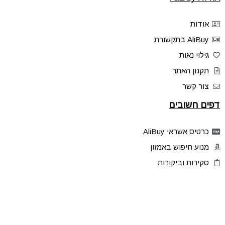
אודות
AliBuy בתקשורת
גילוי נאות
תקנון האתר
צור קשר
דפים חשובים
כרטיס אשראי AliBuy
מנוע חיפוש באמזון
סקירות וביקורות
דילים בלעדיים
פלאש דילס
טיפים והסברים