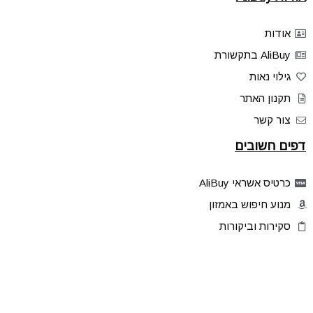
אודות
AliBuy בתקשורת
גילוי נאות
תקנון האתר
צור קשר
דפים חשובים
כרטיס אשראי AliBuy
מנוע חיפוש באמזון
סקירות וביקורות
דילים בלעדיים
פלאש דילס
טיפים והסברים