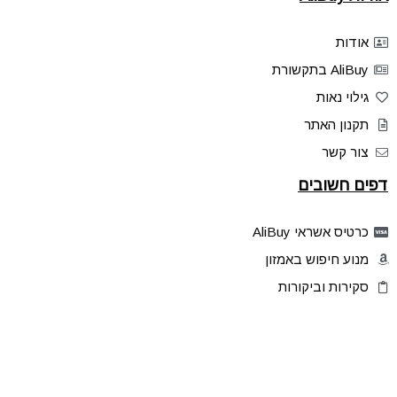
אודות
AliBuy בתקשורת
גילוי נאות
תקנון האתר
צור קשר
דפים חשובים
כרטיס אשראי AliBuy
מנוע חיפוש באמזון
סקירות וביקורות
דילים בלעדיים
פלאש דילס
טיפים והסברים