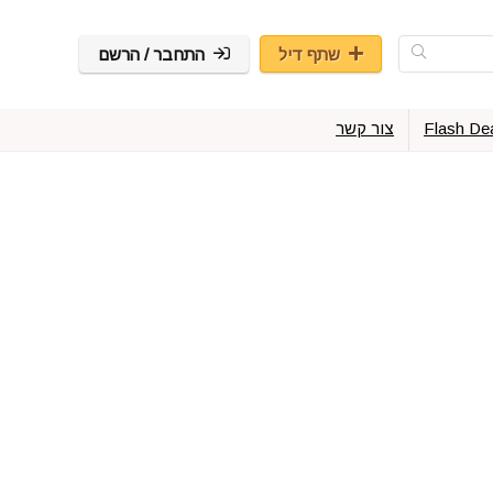
שתף דיל
התחבר / הרשם
Flash De
צור קשר