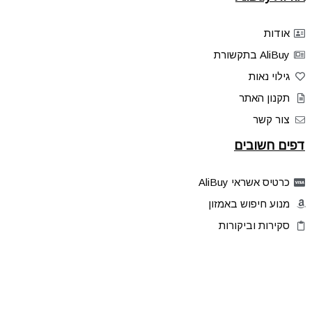
אודות
AliBuy בתקשורת
גילוי נאות
תקנון האתר
צור קשר
דפים חשובים
כרטיס אשראי AliBuy
מנוע חיפוש באמזון
סקירות וביקורות
דילים בלעדיים
פלאש דילס
טיפים והסברים