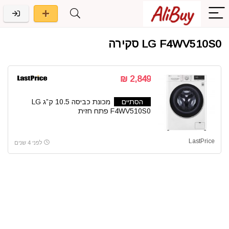
LG F4WV510S0 סקירה
2,849 ₪
הסתיים
מכונת כביסה 10.5 ק”ג LG
F4WV510S0 פתח חזית
LastPrice
לפני 4 שנים