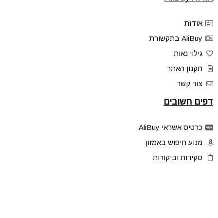
אודות
AliBuy בתקשורת
גילוי נאות
תקנון האתר
צור קשר
דפים חשובים
כרטיס אשראי AliBuy
מנוע חיפוש באמזון
סקירות וביקורות
דילים בלעדיים
פלאש דילס
טיפים והסברים