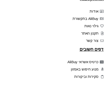
אודות
AliBuy בתקשורת
גילוי נאות
תקנון האתר
צור קשר
דפים חשובים
כרטיס אשראי AliBuy
מנוע חיפוש באמזון
סקירות וביקורות
דילים בלעדיים
פלאש דילס
טיפים והסברים