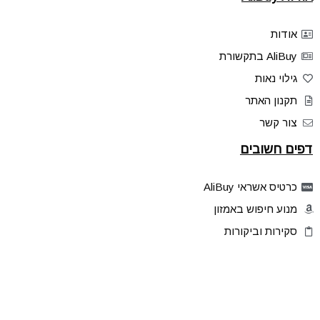
אודות
AliBuy בתקשורת
גילוי נאות
תקנון האתר
צור קשר
דפים חשובים
כרטיס אשראי AliBuy
מנוע חיפוש באמזון
סקירות וביקורות
דילים בלעדיים
פלאש דילס
טיפים והסברים