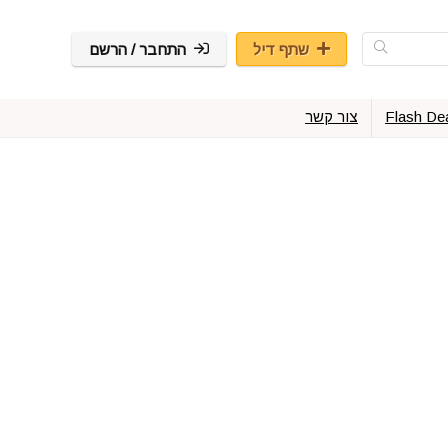
שתף דיל
התחבר / הרשם
Flash De
צור קשר