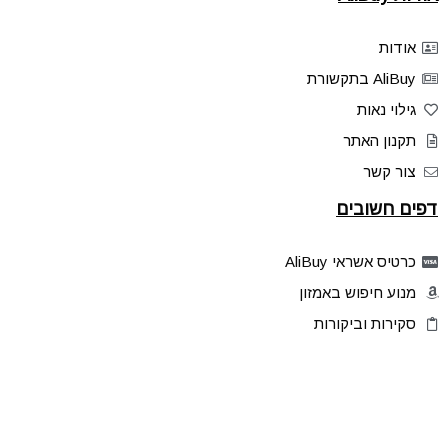
אודות
AliBuy בתקשורת
גילוי נאות
תקנון האתר
צור קשר
דפים חשובים
כרטיס אשראי AliBuy
מנוע חיפוש באמזון
סקירות וביקורות
דילים בלעדיים
פלאש דילס
טיפים והסברים