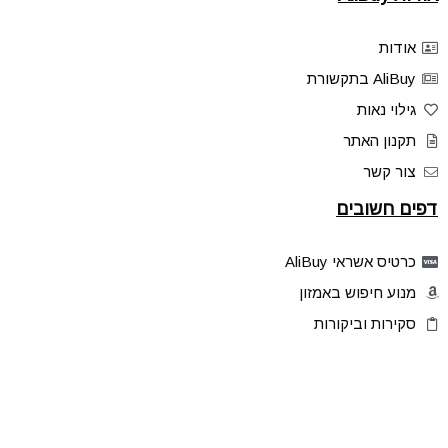
אודות
AliBuy בתקשורת
גילוי נאות
תקנון האתר
צור קשר
דפים חשובים
כרטיס אשראי AliBuy
מנוע חיפוש באמזון
סקירות וביקורות
דילים בלעדיים
פלאש דילס
טיפים והסברים