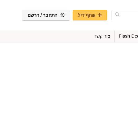
שתף דיל
התחבר / הרשם
Flash De
צור קשר