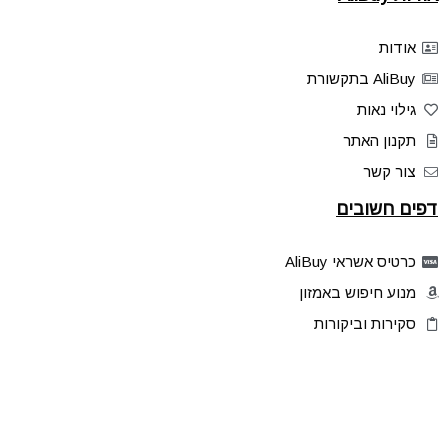
אודות
AliBuy בתקשורת
גילוי נאות
תקנון האתר
צור קשר
דפים חשובים
כרטיס אשראי AliBuy
מנוע חיפוש באמזון
סקירות וביקורות
דילים בלעדיים
פלאש דילס
טיפים והסברים