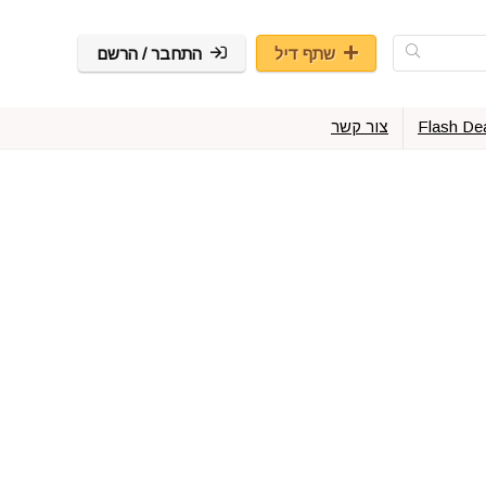
שתף דיל
התחבר / הרשם
Flash De
צור קשר