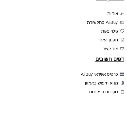
אודות
AliBuy בתקשורת
גילוי נאות
תקנון האתר
צור קשר
דפים חשובים
כרטיס אשראי AliBuy
מנוע חיפוש באמזון
סקירות וביקורות
דילים בלעדיים
פלאש דילס
טיפים והסברים