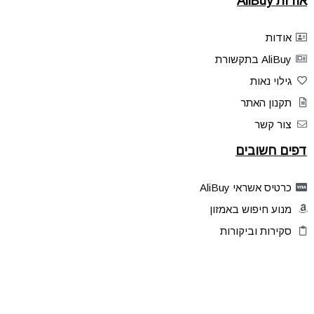
אודות AliBuy
אודות
AliBuy בתקשורת
גילוי נאות
תקנון האתר
צור קשר
דפים חשובים
כרטיס אשראי AliBuy
מנוע חיפוש באמזון
סקירות וביקורות
דילים בלעדיים
פלאש דילס
טיפים והסברים