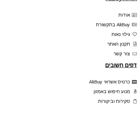
אודות
AliBuy בתקשורת
גילוי נאות
תקנון האתר
צור קשר
דפים חשובים
כרטיס אשראי AliBuy
מנוע חיפוש באמזון
סקירות וביקורות
דילים בלעדיים
פלאש דילס
טיפים והסברים