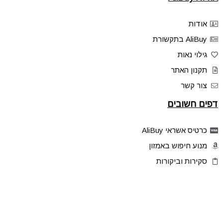
אודות
AliBuy בתקשורת
גילוי נאות
תקנון האתר
צור קשר
דפים חשובים
כרטיס אשראי AliBuy
מנוע חיפוש באמזון
סקירות וביקורות
דילים בלעדיים
פלאש דילס
טיפים והסברים