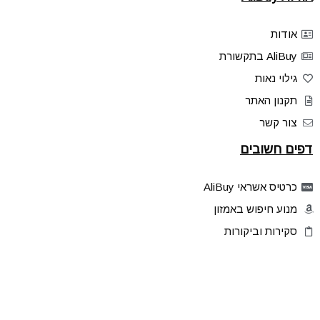
אודות
AliBuy בתקשורת
גילוי נאות
תקנון האתר
צור קשר
דפים חשובים
כרטיס אשראי AliBuy
מנוע חיפוש באמזון
סקירות וביקורות
דילים בלעדיים
פלאש דילס
טיפים והסברים